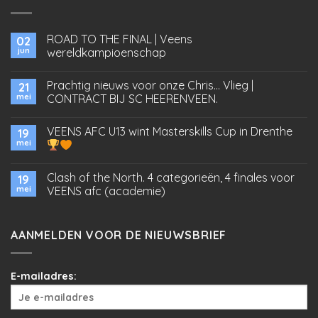
ROAD TO THE FINAL | Veens
02
jun
wereldkampioenschap
Prachtig nieuws voor onze Chris… Vlieg |
21
mei
CONTRACT BIJ SC HEERENVEEN.
VEENS AFC U13 wint Masterskills Cup in Drenthe
19
mei
Clash of the North. 4 categorieën, 4 finales voor
19
mei
VEENS afc (academie)
AANMELDEN VOOR DE NIEUWSBRIEF
E-mailadres: