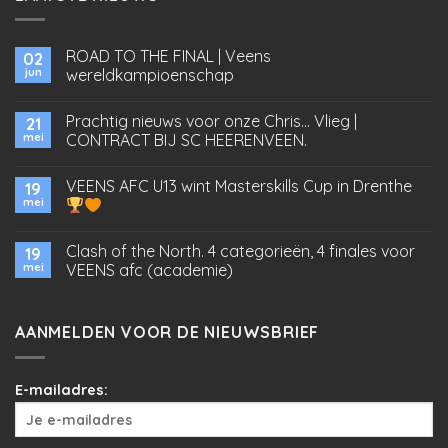
ROAD TO THE FINAL | Veens
02
jun
wereldkampioenschap
Prachtig nieuws voor onze Chris… Vlieg |
21
mei
CONTRACT BIJ SC HEERENVEEN.
VEENS AFC U13 wint Masterskills Cup in Drenthe
19
mei
Clash of the North. 4 categorieën, 4 finales voor
19
mei
VEENS afc (academie)
AANMELDEN VOOR DE NIEUWSBRIEF
E-mailadres: