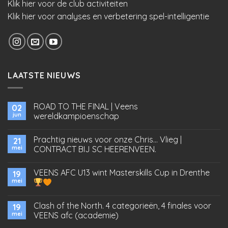
Klik hier voor de club activiteiten
Klik hier voor analyses en verbetering spel-intelligentie
LAATSTE NIEUWS
ROAD TO THE FINAL | Veens
02
jun
wereldkampioenschap
Prachtig nieuws voor onze Chris… Vlieg |
21
mei
CONTRACT BIJ SC HEERENVEEN.
VEENS AFC U13 wint Masterskills Cup in Drenthe
19
mei
Clash of the North. 4 categorieën, 4 finales voor
19
mei
VEENS afc (academie)