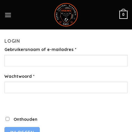
Skip
to
0
content
LOGIN
Gebruikersnaam of e-mailadres
*
Wachtwoord
*
Onthouden