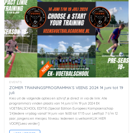
EVENTS
ZOMER TRAININGSPROGRAMMA’S VEENS 2024 14 juni tot 19
juli
Kies uit de volgende opties en schrijf je direct in via de link: Alle
programma’s vinden plaats van 14 juni t/m 19 juli 2024 EK
VOETBALSCHOOL EDITIE (Special Edition Europees Kampioenschap
’24)Iedere vrijdag vanaf 14 juni van 16:00 tot 17:15 uur. Leeftijd: 7 t/m 12
jaar, jongens en meisjes. Niveau: Iedereen is welkomKLIK HIER
VOOR[Lees verder]