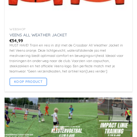
WEBSHOP
VEENS ALL WEATHER JACKET
€
54,99
MUST HAVE! Train en reis in stijl met de Crossbar All Weather Jacket in
het Veens oranje. Deze lichtgewicht, waterafstotende jas met
meshvoering biedt optimaal comfort en bewegingsvrijheid. Ideaal voor
trainingen èn onderweg naar de club. Voorzien van capuchon,
steekzakken en het officiële Veens-logo. Een perfecte match met je
teamwear. *Geen verzendkosten, het artikel kan[Lees verder]
KOOP PRODUCT