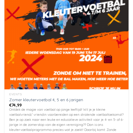
optie
kan
gekozen
worden
op
de
productpagina
EVENTS
Zomer kleutervoetbal 4, 5 en 6 jarigen
€
74,99
Ontdek de magie van voetbal op jonge leeftijd! Wil je je kleine
voetbalvriend/ vriendin voorbereiden op een stralende voetbaltoekomst?
Ben je op zoek naar een leuke en educatieve activiteit voor je 4- en 5- of 6-
jarige in de zomerstop van de eigen vereniging?? Dan is ons
kleutervoetbalprogramma precies wat je zoekt! Daarbij komt: Zonde