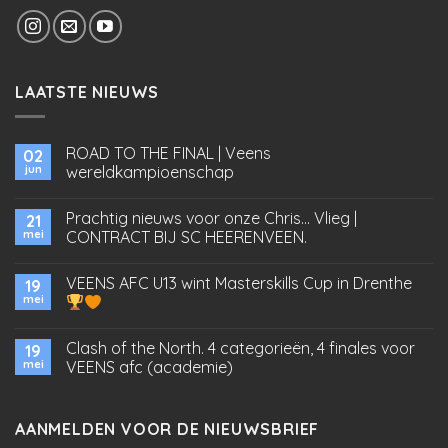
LAATSTE NIEUWS
ROAD TO THE FINAL | Veens
02
jun
wereldkampioenschap
Prachtig nieuws voor onze Chris… Vlieg |
21
mei
CONTRACT BIJ SC HEERENVEEN.
VEENS AFC U13 wint Masterskills Cup in Drenthe
19
mei
Clash of the North. 4 categorieën, 4 finales voor
19
mei
VEENS afc (academie)
AANMELDEN VOOR DE NIEUWSBRIEF