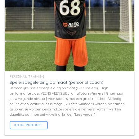
PERSONAL TRAINING
Spelersbegeleiding op maat (personal coach)
Persoonlijke Spelersbegeleiding op Maat (BVO spelers) | High
performance class VEENS VEENS #BuildingFutureWinners | Groei naar
jouw volgende niveau | Voor spelers met een groei mindset | Volledig
online of op locatie: alles is mogelijk. Echte winnaars worden niet alleen
geboren, ze worden gevormd.De spelers die het verst komen, werken
dagelijks aan hun ontwikkeling, krijgen[Lees verder]
KOOP PRODUCT