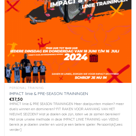
kan
gekozen
worden
op
de
productpagina
PERSONAL TRAINING
IMPACT linie & PRE-SEASON TRAININGEN
€
37,50
IMPACT linie & PRE SEASON TRAININGEN Meer doelpunten maken? meer
duels winnen en domineren? FIT RAKEN VOOR AANVANG VAN HET
NIEUWE SEIZOEN? Wat je doelen ook zijn, laten we ze samen bereiken!
Met onze unieke methode in deze IMPACT LINIE TRAINING van VEENS
bereik je je doelen sneller en word je een betere speler. Persoonlijk[Lees
verder]