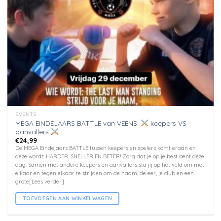
EVENTS
MEGA EINDEJAARS BATTLE van VEENS:
keepers VS
aanvallers
€
24,99
De MEGA Eindejaars BATTLE tussen keepers en spelers komt eraan en
deze wordt: HARDER, SNELLER EN BETER! Zorg dat je op je best bent deze
dag. Samen met andere keepers en aanvallers sta jij op het veld om met
elkaar en tegen elkaar te strijden om de naam, de eer, je club en een
grote[Lees verder]
TOEVOEGEN AAN WINKELWAGEN