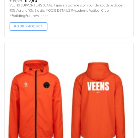
Oorspronkelijke
Huidige
€
19,99
€
17,50
prijs
prijs
VEENS SUPPORTERS SJAAL. Fijne en warme stof voor de koudere dagen.
was:
is:
90% Acrylic 10% Elastic MOOIE DETAILS #AcademyFootballClub
€19,99.
€17,50.
#BuildingFutureWinner
KOOP PRODUCT