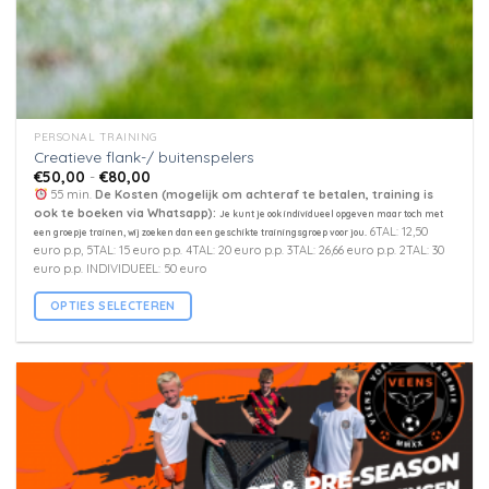
PERSONAL TRAINING
Creatieve flank-/ buitenspelers
Prijsklasse:
€
50,00
-
€
80,00
€50,00
55 min.
De Kosten (mogelijk om achteraf te betalen, training is
tot
ook te boeken via Whatsapp):
Je kunt je ook individueel opgeven maar toch met
€80,00
6TAL: 12,50
een groepje trainen, wij zoeken dan een geschikte trainingsgroep voor jou.
euro p.p, 5TAL: 15 euro p.p. 4TAL: 20 euro p.p. 3TAL: 26,66 euro p.p. 2TAL: 30
euro p.p. INDIVIDUEEL: 50 euro
OPTIES SELECTEREN
Dit
product
heeft
meerdere
variaties.
Deze
optie