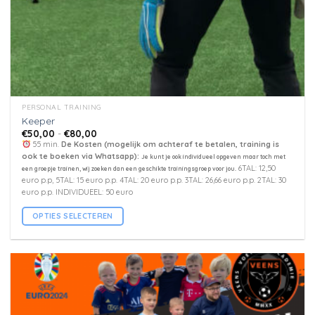
PERSONAL TRAINING
Keeper
Prijsklasse:
€
50,00
-
€
80,00
€50,00
55 min.
De Kosten (mogelijk om achteraf te betalen, training is
tot
ook te boeken via Whatsapp):
Je kunt je ook individueel opgeven maar toch met
€80,00
6TAL: 12,50
een groepje trainen, wij zoeken dan een geschikte trainingsgroep voor jou.
euro p.p, 5TAL: 15 euro p.p. 4TAL: 20 euro p.p. 3TAL: 26,66 euro p.p. 2TAL: 30
euro p.p. INDIVIDUEEL: 50 euro
OPTIES SELECTEREN
Dit
product
heeft
meerdere
variaties.
Deze