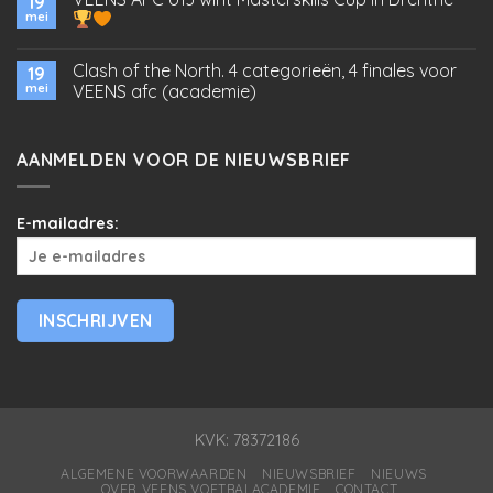
19
mei
Clash of the North. 4 categorieën, 4 finales voor
19
mei
VEENS afc (academie)
AANMELDEN VOOR DE NIEUWSBRIEF
E-mailadres:
KVK: 78372186
ALGEMENE VOORWAARDEN
NIEUWSBRIEF
NIEUWS
OVER VEENS VOETBALACADEMIE
CONTACT