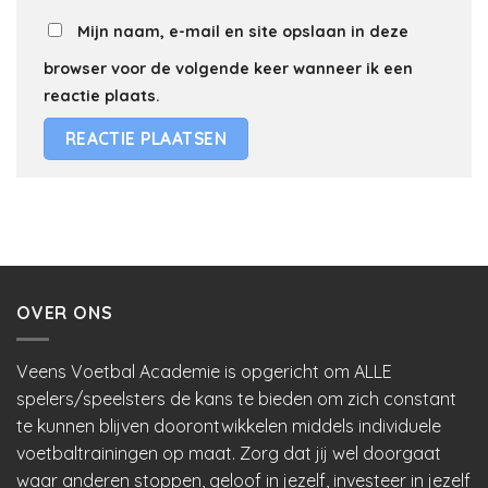
Mijn naam, e-mail en site opslaan in deze
browser voor de volgende keer wanneer ik een
reactie plaats.
OVER ONS
Veens Voetbal Academie is opgericht om ALLE
spelers/speelsters de kans te bieden om zich constant
te kunnen blijven doorontwikkelen middels individuele
voetbaltrainingen op maat. Zorg dat jij wel doorgaat
waar anderen stoppen, geloof in jezelf, investeer in jezelf