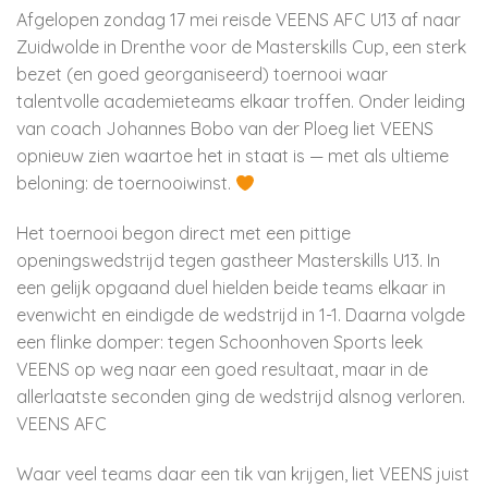
Afgelopen zondag 17 mei reisde VEENS AFC U13 af naar
Zuidwolde in Drenthe voor de Masterskills Cup, een sterk
bezet (en goed georganiseerd) toernooi waar
talentvolle academieteams elkaar troffen. Onder leiding
van coach Johannes Bobo van der Ploeg liet VEENS
opnieuw zien waartoe het in staat is — met als ultieme
beloning: de toernooiwinst.
Het toernooi begon direct met een pittige
openingswedstrijd tegen gastheer Masterskills U13. In
een gelijk opgaand duel hielden beide teams elkaar in
evenwicht en eindigde de wedstrijd in 1-1. Daarna volgde
een flinke domper: tegen Schoonhoven Sports leek
VEENS op weg naar een goed resultaat, maar in de
allerlaatste seconden ging de wedstrijd alsnog verloren.
VEENS AFC
Waar veel teams daar een tik van krijgen, liet VEENS juist