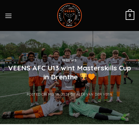
Skip
to
0
content
NIEUWS
VEENS AFC U13 wint Masterskills Cup
in Drenthe
POSTED ON
MEI 19, 2026
BY
ALEX VAN DER VEEN