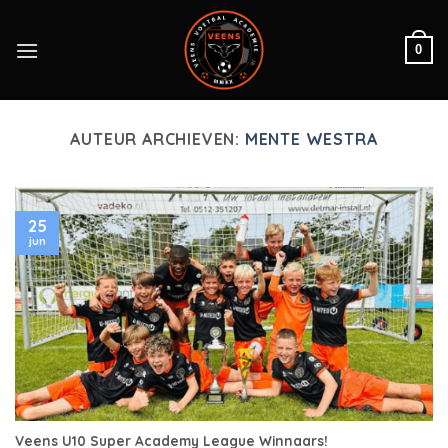
Skip
to
0
content
AUTEUR ARCHIEVEN:
MENTE WESTRA
25
jun
Veens U10 Super Academy League Winnaars!