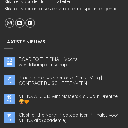
Klik hier voor de club activiteiten
Klik hier voor analyses en verbetering spel-intelligentie
LAATSTE NIEUWS
ROAD TO THE FINAL | Veens
02
jun
wereldkampioenschap
Prachtig nieuws voor onze Chris… Vlieg |
21
mei
CONTRACT BIJ SC HEERENVEEN.
VEENS AFC U13 wint Masterskills Cup in Drenthe
19
mei
Clash of the North. 4 categorieën, 4 finales voor
19
mei
VEENS afc (academie)