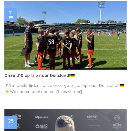
11
jul
Onze U10 op trip naar Duitsland!
U10 in beeld tijdens onze onvergetelijke trip naar Duitsland!
We namen deel aan een[Lees verder]
25
jun