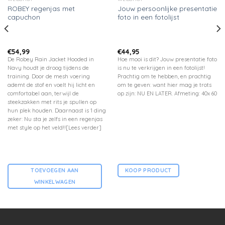
ROBEY regenjas met
Jouw persoonlijke presentatie
capuchon
foto in een fotolijst
€
54,99
€
44,95
De Robey Rain Jacket Hooded in
Hoe mooi is dit? Jouw presentatie foto
Navy houdt je droog tijdens de
is nu te verkrijgen in een fotolijst!
training. Door de mesh voering
Prachtig om te hebben, en prachtig
ademt de stof en voelt hij licht en
om te geven: want hier mag je trots
comfortabel aan, terwijl de
op zijn: NU EN LATER. Afmeting: 40x 60
steekzakken met rits je spullen op
hun plek houden. Daarnaast is 1 ding
zeker: Nu sta je zelfs in een regenjas
met style op het veld!![Lees verder]
TOEVOEGEN AAN
KOOP PRODUCT
WINKELWAGEN