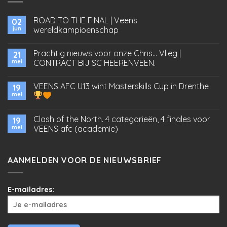
ROAD TO THE FINAL | Veens
02
jun
wereldkampioenschap
Prachtig nieuws voor onze Chris… Vlieg |
21
mei
CONTRACT BIJ SC HEERENVEEN.
VEENS AFC U13 wint Masterskills Cup in Drenthe
19
mei
Clash of the North. 4 categorieën, 4 finales voor
19
mei
VEENS afc (academie)
AANMELDEN VOOR DE NIEUWSBRIEF
E-mailadres: