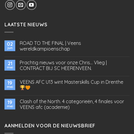
LAATSTE NIEUWS
ROAD TO THE FINAL | Veens
02
jun
wereldkampioenschap
Prachtig nieuws voor onze Chris… Vlieg |
21
mei
CONTRACT BIJ SC HEERENVEEN.
VEENS AFC U13 wint Masterskills Cup in Drenthe
19
mei
Clash of the North. 4 categorieën, 4 finales voor
19
mei
VEENS afc (academie)
AANMELDEN VOOR DE NIEUWSBRIEF