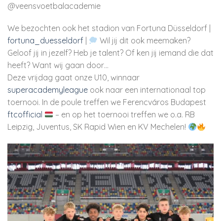
@veensvoetbalacademie
We bezochten ook het stadion van Fortuna Düsseldorf |
fortuna_duesseldorf
|
Wil jij dit ook meemaken?
Geloof jij in jezelf? Heb je talent? Of ken jij iemand die dat
heeft? Want wij gaan door…
Deze vrijdag gaat onze U10, winnaar
superacademyleague
ook naar een internationaal top
toernooi. In de poule treffen we Ferencváros Budapest
ftcofficial
– en op het toernooi treffen we o.a. RB
Leipzig, Juventus, SK Rapid Wien en KV Mechelen!