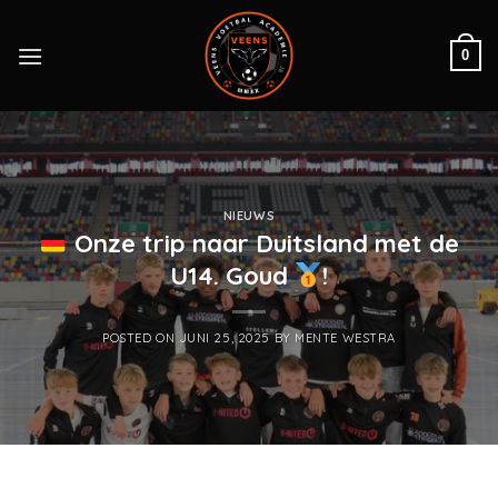
Skip
to
0
content
NIEUWS
Onze trip naar Duitsland met de
U14. Goud
!
POSTED ON
JUNI 25, 2025
BY
MENTE WESTRA