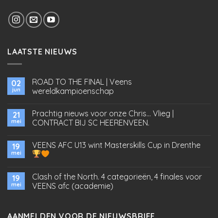
LAATSTE NIEUWS
ROAD TO THE FINAL | Veens
02
jun
wereldkampioenschap
Prachtig nieuws voor onze Chris… Vlieg |
21
mei
CONTRACT BIJ SC HEERENVEEN.
VEENS AFC U13 wint Masterskills Cup in Drenthe
19
mei
Clash of the North. 4 categorieën, 4 finales voor
19
mei
VEENS afc (academie)
AANMELDEN VOOR DE NIEUWSBRIEF