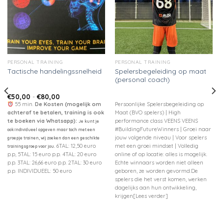
PERSONAL TRAINING
PERSONAL TRAINING
Spelersbegeleiding op maat
Tactische handelingssnelheid
(personal coach)
Prijsklasse:
€
50,00
-
€
80,00
€50,00
55 min.
De Kosten (mogelijk om
Persoonlijke Spelersbegeleiding op
tot
achteraf te betalen, training is ook
Maat (BVO spelers) | High
€80,00
te boeken via Whatsapp):
performance class VEENS VEENS
Je kunt je
#BuildingFutureWinners | Groei naar
ook individueel opgeven maar toch met een
jouw volgende niveau | Voor spelers
groepje trainen, wij zoeken dan een geschikte
6TAL: 12,50 euro
met een groei mindset | Volledig
trainingsgroep voor jou.
p.p, 5TAL: 15 euro p.p. 4TAL: 20 euro
online of op locatie: alles is mogelijk.
p.p. 3TAL: 26,66 euro p.p. 2TAL: 30 euro
Echte winnaars worden niet alleen
p.p. INDIVIDUEEL: 50 euro
geboren, ze worden gevormd.De
spelers die het verst komen, werken
dagelijks aan hun ontwikkeling,
krijgen[Lees verder]