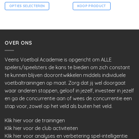
OPTIES SELECTEREN
KOOP PRODUCT
Dit
product
heeft
meerdere
OVER ONS
variaties.
Deze
Veens Voetbal Academie is opgericht om ALLE
optie
kan
spelers/speelsters de kans te bieden om zich constant
gekozen
te kunnen blijven doorontwikkelen middels individuele
worden
voetbaltrainingen op maat. Zorg dat jij wel doorgaat
op
waar anderen stoppen, geloof in jezelf, investeer in jezelf
de
en ga de concurrentie aan of wees de concurrentie een
productpagina
stap voor, zowel op het veld als buiten het veld.
Klik hier voor de trainingen
Klik hier voor de club activiteiten
Klik hier voor analyses en verbetering spel-intelligentie