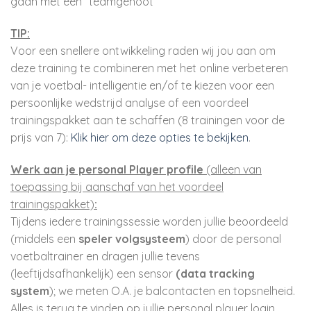
gaan met een “teamgenoot”
TIP:
Voor een snellere ontwikkeling raden wij jou aan om
deze training te combineren met het online verbeteren
van je voetbal- intelligentie en/of te kiezen voor een
persoonlijke wedstrijd analyse of een voordeel
trainingspakket aan te schaffen (8 trainingen voor de
prijs van 7):
Klik hier om deze opties te bekijken
.
Werk aan je personal Player profile
(alleen van
toepassing bij aanschaf van het voordeel
trainingspakket)
:
Tijdens iedere trainingssessie worden jullie beoordeeld
(middels een
speler volgsysteem
) door de personal
voetbaltrainer en dragen jullie tevens
(leeftijdsafhankelijk) een sensor
(data tracking
system
); we meten O.A. je balcontacten en topsnelheid.
Alles is terug te vinden op jullie personal player login