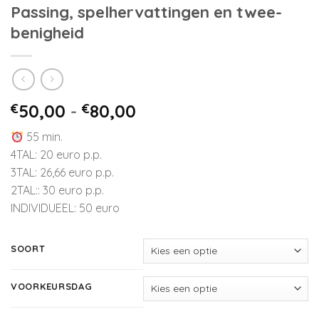
Passing, spelhervattingen en twee-
benigheid
Prijsklasse:
€
50,00
-
€
80,00
€50,00
55 min.
tot
4TAL: 20 euro p.p.
€80,00
3TAL: 26,66 euro p.p.
2TAL:: 30 euro p.p.
INDIVIDUEEL: 50 euro
SOORT
VOORKEURSDAG