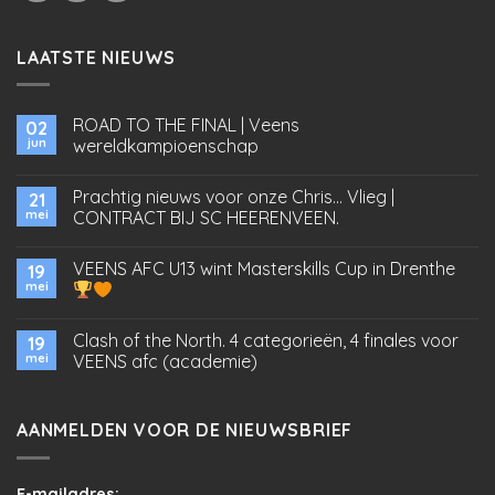
LAATSTE NIEUWS
ROAD TO THE FINAL | Veens
02
jun
wereldkampioenschap
Prachtig nieuws voor onze Chris… Vlieg |
21
mei
CONTRACT BIJ SC HEERENVEEN.
VEENS AFC U13 wint Masterskills Cup in Drenthe
19
mei
Clash of the North. 4 categorieën, 4 finales voor
19
mei
VEENS afc (academie)
AANMELDEN VOOR DE NIEUWSBRIEF
E-mailadres: