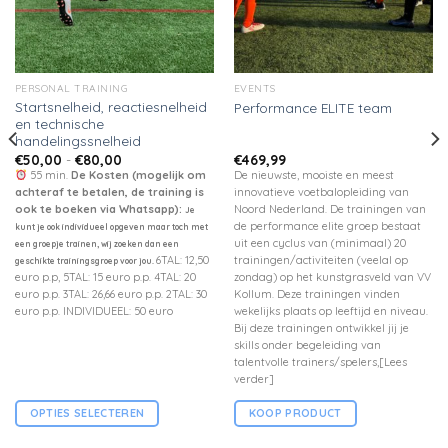
PERSONAL TRAINING
EVENTS
Startsnelheid, reactiesnelheid
Performance ELITE team
en technische
handelingssnelheid
Prijsklasse:
€
50,00
-
€
80,00
€
469,99
€50,00
55 min.
De Kosten (mogelijk om
De nieuwste, mooiste en meest
tot
achteraf te betalen, de training is
innovatieve voetbalopleiding van
€80,00
ook te boeken via Whatsapp):
Noord Nederland. De trainingen van
Je
de performance elite groep bestaat
kunt je ook individueel opgeven maar toch met
uit een cyclus van (minimaal) 20
een groepje trainen, wij zoeken dan een
6TAL: 12,50
trainingen/activiteiten (veelal op
geschikte trainingsgroep voor jou.
euro p.p, 5TAL: 15 euro p.p. 4TAL: 20
zondag) op het kunstgrasveld van VV
euro p.p. 3TAL: 26,66 euro p.p. 2TAL: 30
Kollum. Deze trainingen vinden
euro p.p. INDIVIDUEEL: 50 euro
wekelijks plaats op leeftijd en niveau.
Bij deze trainingen ontwikkel jij je
skills onder begeleiding van
talentvolle trainers/spelers,[Lees
verder]
OPTIES SELECTEREN
KOOP PRODUCT