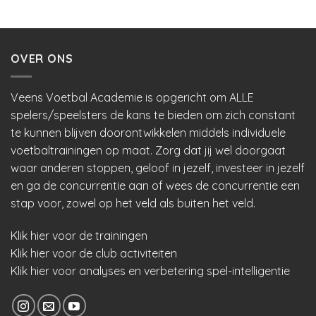
Dit
product
heeft
meerdere
OVER ONS
variaties.
Deze
Veens Voetbal Academie is opgericht om ALLE
optie
kan
spelers/speelsters de kans te bieden om zich constant
gekozen
te kunnen blijven doorontwikkelen middels individuele
worden
voetbaltrainingen op maat. Zorg dat jij wel doorgaat
op
waar anderen stoppen, geloof in jezelf, investeer in jezelf
de
en ga de concurrentie aan of wees de concurrentie een
productpagina
stap voor, zowel op het veld als buiten het veld.
Klik hier voor de trainingen
Klik hier voor de club activiteiten
Klik hier voor analyses en verbetering spel-intelligentie